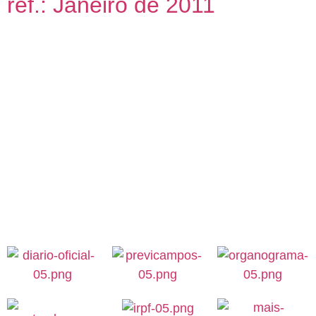
ref.: Janeiro de 2011
Este Boletim de Conjuntura Econômica Fluminense,
elaborado pelo Centro de Estatísticas, Estudos e
Pesquisas – CEEP, tem por objetivo acompanhar
mensalmente a economia do estado do Rio de
Janeiro, bem como fornecer subsídios ao gestor
público para tomada de decisões. Os indicadores
aqui apresentados refletem, de fato, um
acompanhamento da economia fluminense, dentro
das limitações impostas pela indisponibilidade […]