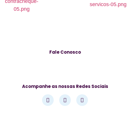
Fale Conosco
Av. José Alves de Azevedo, 278 – Centro, Campos dos
Goytacazes – RJ, 28025-497
Acompanhe as nossas Redes Sociais