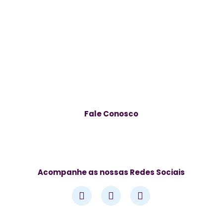
Fale Conosco
Av. José Alves de Azevedo, 278 – Centro, Campos dos
Goytacazes – RJ, 28025-497
Acompanhe as nossas Redes Sociais