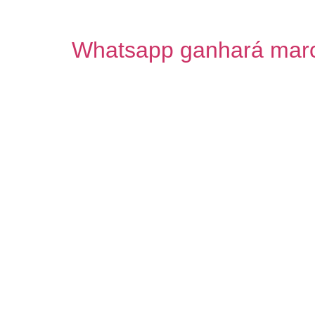
scripts do Office. Além disso, os usuários
Whatsapp ganhará marc