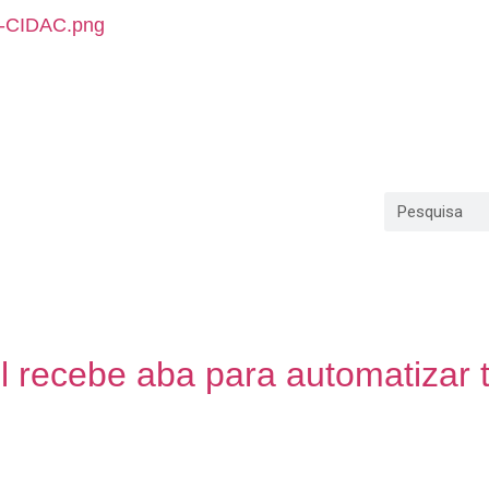
OTÍCIAS
FALE CONOSCO
e 2023
 recebe aba para automatizar 
 nova aba, intitulada como Automatizar. A novidade tem
A nova guia permite que os usuários do Excel usem o Po