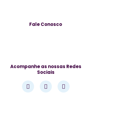
Fale Conosco
Av. José Alves de Azevedo, 278 –
Centro, Campos dos Goytacazes –
RJ, 28025-497
Acompanhe as nossas Redes
Sociais