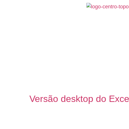
INÍCIO
INSTITUCIONAL
INFORMAÇÕES
N
Dia:
4 de janeiro d
Versão desktop do Excel
A versão para desktop do Excel recebeu uma
automatizar algumas tarefas repetitivas. 