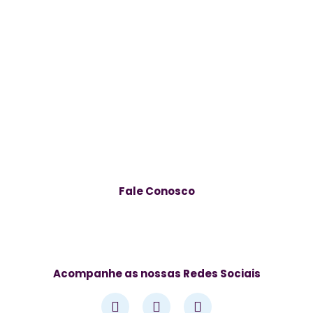
Fale Conosco
Av. José Alves de Azevedo, 278 – Centro, Campos dos
Goytacazes – RJ, 28025-497
Acompanhe as nossas Redes Sociais