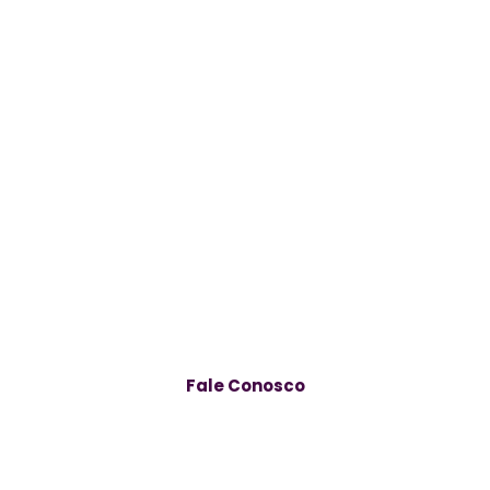
Fale Conosco
Av. José Alves de Azevedo, 278 – Centro, Campos dos
Goytacazes – RJ, 28025-497