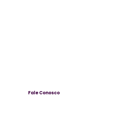
recurso é permitir que os usuários criem 
Fale Conosco
Av. José Alves de Azevedo, 278 –
Centro, Campos dos Goytacazes –
RJ, 28025-497