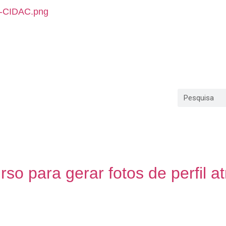
OTÍCIAS
FALE CONOSCO
 2024
o para gerar fotos de perfil at
rso para gerar fotos de perfil com tecnologia de intelig
2), foi encontrada na atualização beta do WhatsApp para