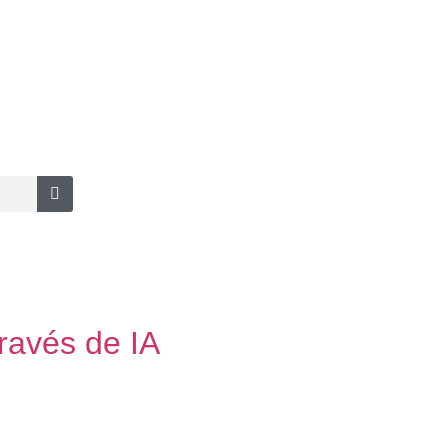
ravés de IA
ência artificial. A novidade, divulgada
 Android 2.24.11.17. O objetivo do novo