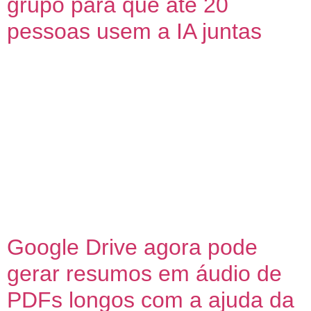
grupo para que até 20
pessoas usem a IA juntas
Nessa quinta-feira (13), a OpenAI anunciou uma
nova ferramenta dentro da plataforma ChatGPT.
Agora o serviço de IA conta com os chats em grupo,
uma conversa colaborativa para que vários usuários
utilizem a ferramenta em um mesmo ambiente. Os
chats em grupo são espaços colaborativos que
possuem a finalidade de servir como um bate-papo
em […]
Google Drive agora pode
gerar resumos em áudio de
PDFs longos com a ajuda da