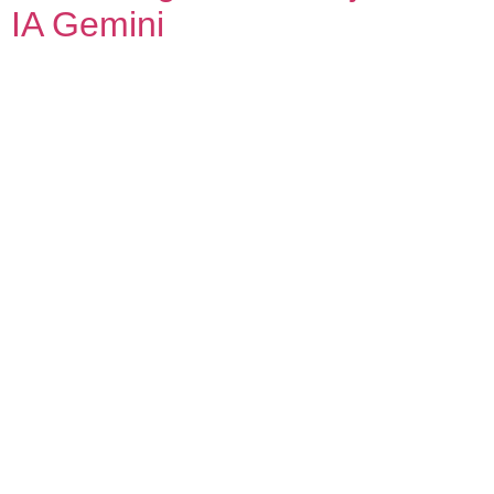
IA Gemini
O Google Drive agora é capaz de gerar resumos em
áudio de PDFs longos com a ajuda da IA Gemini. A
novidade cria versões narradas em um estilo de
podcast, com uma duração que varia de dois a dez